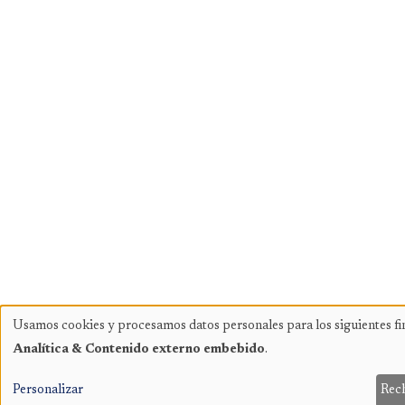
Usamos cookies y procesamos datos personales para los siguientes fi
Uso
Analítica & Contenido externo embebido
.
de
datos
Personalizar
Rec