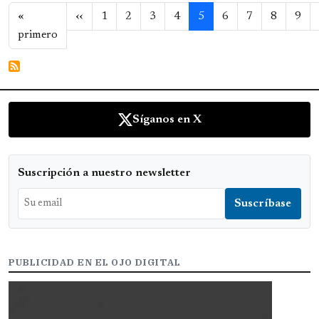
Paginación
Página anterior
«
‹‹
1
2
3
4
5
6
7
8
9
Primera página
primero
Síganos en X
Suscripción a nuestro newsletter
PUBLICIDAD EN EL OJO DIGITAL