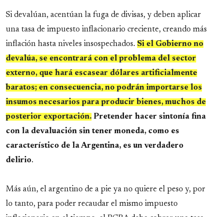
Si devalúan, acentúan la fuga de divisas, y deben aplicar
una tasa de impuesto inflacionario creciente, creando más
inflación hasta niveles insospechados.
Si el Gobierno no
devalúa, se encontrará con el problema del sector
externo, que hará escasear dólares artificialmente
baratos; en consecuencia, no podrán importarse los
insumos necesarios para producir bienes, muchos de
posterior exportación.
Pretender hacer sintonía fina
con la devaluación sin tener moneda, como es
característico de la Argentina, es un verdadero
delirio
.
Más aún, el argentino de a pie ya no quiere el peso y, por
lo tanto, para poder recaudar el mismo impuesto