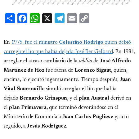
Share
Facebook
WhatsApp
X
Telegram
Email
Copy
Link
En
1975, fue el ministro
Celestino Rodrigo
quien debió
corregir el lío que había dejado José Ber Gelbard
. En 1981,
arreglar el atraso cambiario de la
tablita
de
José Alfredo
Martínez de Hoz
fue faena de
Lorenzo Sigaut
, quien,
encima, lo ejecutó ingenuamente. Tiempo después,
Juan
Vital Sourrouille
simuló arreglar el lío que había
dejado
Bernardo Grinspun,
y el
plan
Austral
derivó en
el
plan
Primavera,
que terminó devorándose en el
Ministerio de Economía a
Juan Carlos Pugliese
y, acto
seguido, a
Jesús Rodríguez
.