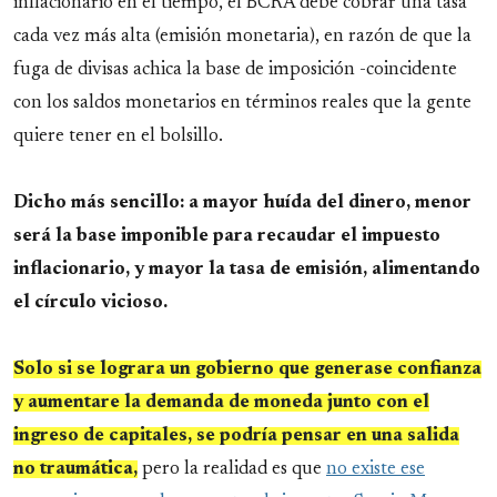
inflacionario en el tiempo, el BCRA debe cobrar una tasa
cada vez más alta (emisión monetaria), en razón de que la
fuga de divisas achica la base de imposición -coincidente
con los saldos monetarios en términos reales que la gente
quiere tener en el bolsillo.
Dicho más sencillo: a mayor huída del dinero, menor
será la base imponible para recaudar el impuesto
inflacionario, y mayor la tasa de emisión, alimentando
el círculo vicioso.
Solo si se lograra un gobierno que generase confianza
y aumentare la demanda de moneda junto con el
ingreso de capitales, se podría pensar en una salida
no traumática,
pero la realidad es que
no existe ese