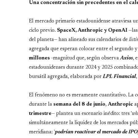
Una concentración sin precedentes en el cale
El mercado primario estadounidense atraviesa u
ciclo previo.
SpaceX, Anthropic y OpenAI
—las
del planeta— han alineado sus calendarios de
list
agregada que esperan colocar entre el segundo y 
millones
-magnitud que, según observa
Axios
, 
estadounidenses durante 2024 y 2025 combinados.
bursátil agregada, elaborada por
LPL Financial
El fenómeno no es meramente cuantitativo. La 
durante la
semana del 8 de junio
,
Anthropic
a
trimestre
— plantea un escenario inédito: tres '
wh
simultáneamente la liquidez de los mercados públ
meridiana: '
podrían reactivar el mercado de IPO,