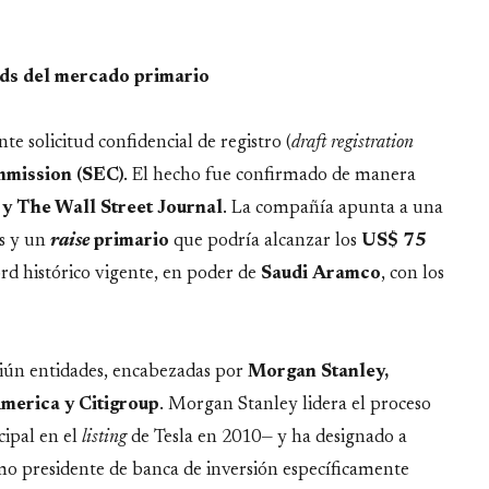
rds del mercado primario
te solicitud confidencial de registro (
draft registration
mmission (SEC)
. El hecho fue confirmado de manera
y The Wall Street Journal
. La compañía apunta a una
es y un
raise
primario
que podría alcanzar los
US$ 75
rd histórico vigente, en poder de
Saudi
Aramco
, con los
tiún entidades, encabezadas por
Morgan Stanley,
erica y Citigroup
. Morgan Stanley lidera el proceso
cipal en el
listing
de Tesla en 2010— y ha designado a
o presidente de banca de inversión específicamente