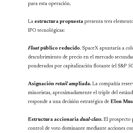
para esta operación.
La
estructura
propuesta
presenta tres elemento
IPO tecnológicas:
Float
público
reducido
. SpaceX apuntaría a colo
descubrimiento de precio en el mercado secundari
ponderados por capitalización flotante (el S&P 
Asignación
retail
ampliada.
La compañía reserva
minoristas, aproximadamente el triple del están
responde a una decisión estratégica de
Elon
Mus
Estructura accionaria
dual-class
.
El prospecto 
control de voto dominante mediante acciones con 