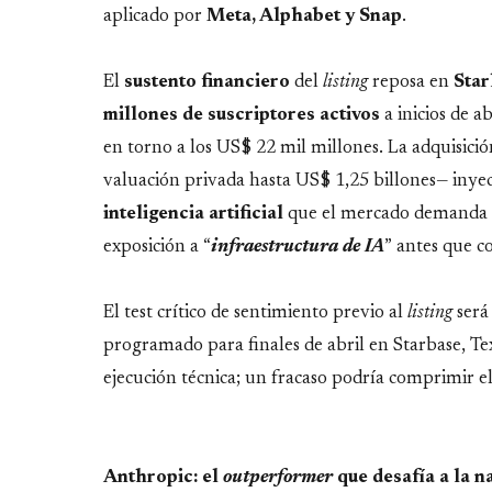
aplicado por
Meta, Alphabet y Snap
.
El
sustento
financiero
del
listing
reposa en
Star
millones de suscriptores activos
a inicios de a
en torno a los US$ 22 mil millones. La adquisici
valuación privada hasta US$ 1,25 billones— inyec
inteligencia
artificial
que el mercado demanda c
exposición a “
infraestructura de IA
” antes que 
El test crítico de sentimiento previo al
listing
será
programado para finales de abril en Starbase, Tex
ejecución técnica; un fracaso podría comprimir e
Anthropic: el
outperformer
que desafía a la n