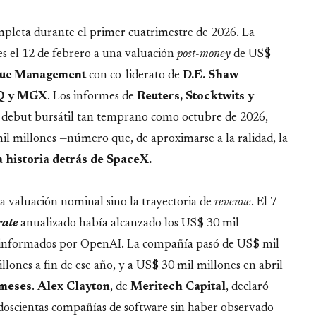
mpleta durante el primer cuatrimestre de 2026. La
s el 12 de febrero a una valuación
post-money
de US$
ue
Management
con co-liderato de
D.E. Shaw
IQ y MGX
. Los informes de
Reuters, Stocktwits y
 debut bursátil tan temprano como octubre de 2026,
l millones —número que, de aproximarse a la ralidad, la
 historia detrás de SpaceX.
a valuación nominal sino la trayectoria de
revenue
. El 7
rate
anualizado había alcanzado los US$ 30 mil
s informados por OpenAI. La compañía pasó de US$ mil
llones a fin de ese año, y a US$ 30 mil millones en abril
 meses
.
Alex
Clayton
, de
Meritech
Capital
, declaró
 doscientas compañías de software sin haber observado