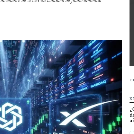
y diciembre de 2026 un volumen de financiamiento
C
E
¿
d
a
O