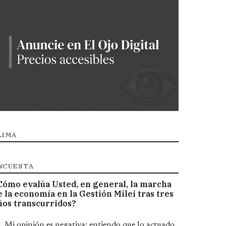
LIMA
NCUESTA
Cómo evalúa Usted, en general, la marcha
e la economía en la Gestión Milei tras tres
ños transcurridos?
pciones
Mi opinión es negativa; entiendo que lo actuado