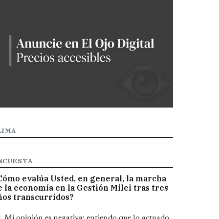
LIMA
NCUESTA
Cómo evalúa Usted, en general, la marcha
e la economía en la Gestión Milei tras tres
ños transcurridos?
pciones
Mi opinión es negativa; entiendo que lo actuado