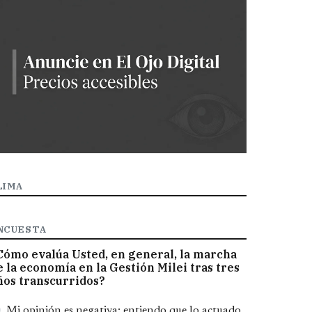
LIMA
NCUESTA
Cómo evalúa Usted, en general, la marcha
e la economía en la Gestión Milei tras tres
ños transcurridos?
pciones
Mi opinión es negativa; entiendo que lo actuado