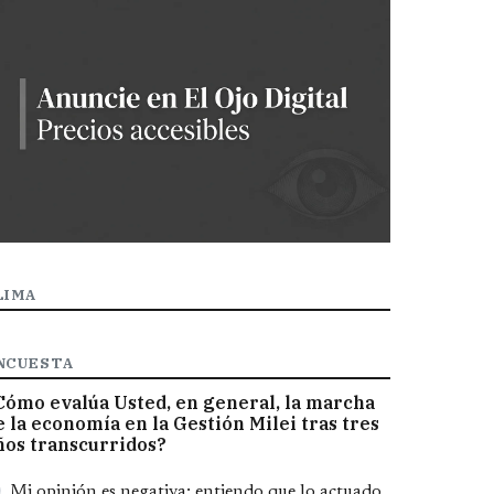
LIMA
NCUESTA
Cómo evalúa Usted, en general, la marcha
e la economía en la Gestión Milei tras tres
ños transcurridos?
pciones
Mi opinión es negativa; entiendo que lo actuado