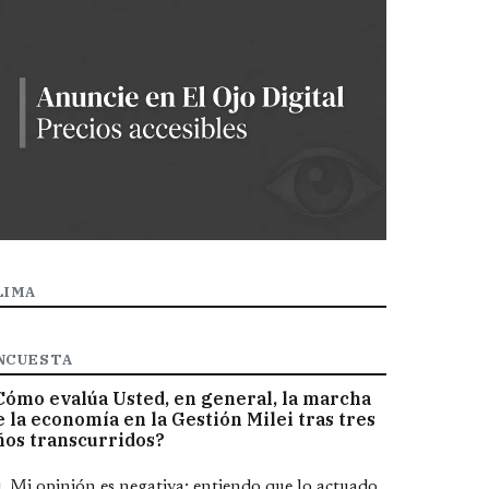
LIMA
NCUESTA
Cómo evalúa Usted, en general, la marcha
e la economía en la Gestión Milei tras tres
ños transcurridos?
pciones
Mi opinión es negativa; entiendo que lo actuado