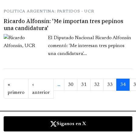
POLITICA ARGENTINA: PARTIDOS - UCR
Ricardo Alfonsín: 'Me importan tres pepinos
una candidatura'
El Diputado Nacional Ricardo Alfonsín
comentó: 'Me interesan tres pepinos
una candidatura'...
Paginación
«
‹
…
30
31
32
33
34
3
Primera página
Página anterior
primero
anterior
Síganos en X