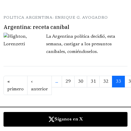
POLITICA ARGENTINA: ENRIQUE G. AVOGADRO
Argentina: receta caníbal
La Argentina política decidió, esta
semana, castigar a los presuntos
caníbales, comiéndoselos.
Paginación
«
‹
…
29
30
31
32
33
3
Primera página
Página anterior
primero
anterior
Síganos en X