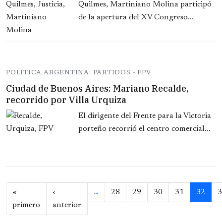
Quilmes, Martiniano Molina participó
de la apertura del XV Congreso...
POLITICA ARGENTINA: PARTIDOS - FPV
Ciudad de Buenos Aires: Mariano Recalde,
recorrido por Villa Urquiza
El dirigente del Frente para la Victoria
porteño recorrió el centro comercial...
Paginación
«
‹
…
28
29
30
31
32
3
Primera página
Página anterior
primero
anterior