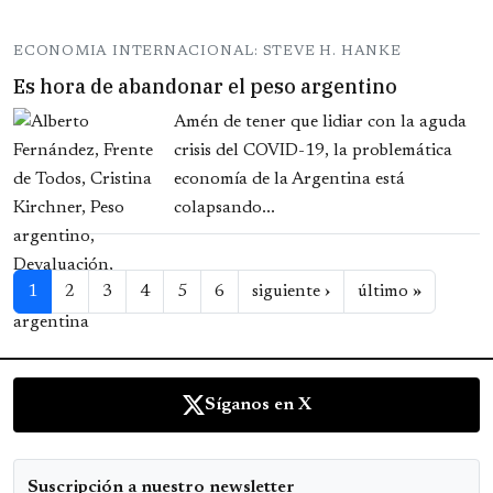
ECONOMIA INTERNACIONAL: STEVE H. HANKE
Es hora de abandonar el peso argentino
Amén de tener que lidiar con la aguda
crisis del COVID-19, la problemática
economía de la Argentina está
colapsando...
Paginación
Siguiente página
Última p
1
2
3
4
5
6
siguiente ›
último »
Síganos en X
Suscripción a nuestro newsletter