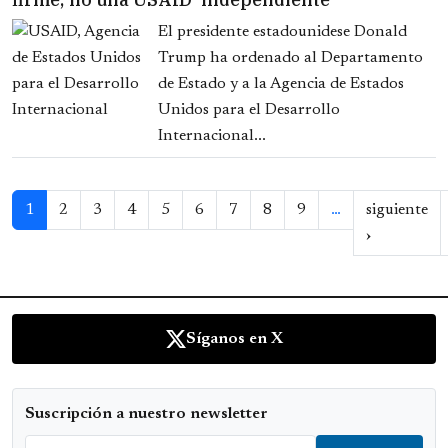
El presidente estadounidese Donald
Trump ha ordenado al Departamento
de Estado y a la Agencia de Estados
Unidos para el Desarrollo
Internacional...
Paginación
1
2
3
4
5
6
7
8
9
…
siguiente
Siguiente 
›
Síganos en X
Suscripción a nuestro newsletter