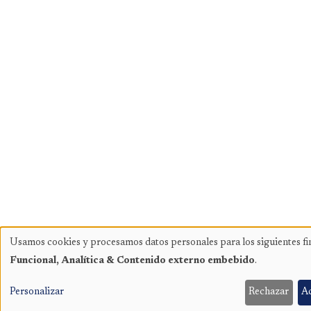
Usamos cookies y procesamos datos personales para los siguientes fi
Uso
Funcional, Analítica & Contenido externo embebido
.
de
datos
Personalizar
Rechazar
A
personales