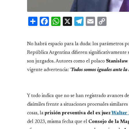
Share
Facebook
WhatsApp
X
Telegram
Email
Copy
Link
No habrá espacio para la duda: los parámetros por 
República Argentina difieren significativamente 
son juzgados. Autores como el polaco
Stanisław
vigente advertencia: '
Todos somos iguales ante la 
Y todo indica que no se han registrado avances de 
disímiles frente a situaciones procesales similare
cosas, la
prisión preventiva del ex juez
Walter
del 2023, misma fecha que el
Consejo de la Mag