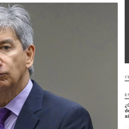
C
E
¿
d
a
O