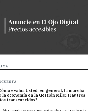
LIMA
NCUESTA
Cómo evalúa Usted, en general, la marcha
e la economía en la Gestión Milei tras tres
ños transcurridos?
pciones
Mi opinión es negativa; entiendo que lo actuado