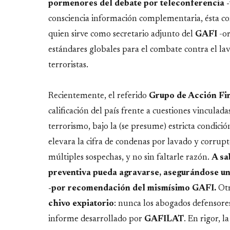
pormenores del debate
por teleconferencia 
consciencia información complementaria, ésta c
quien sirve como secretario adjunto del
GAFI
-o
estándares globales para el combate contra el lav
terroristas.
Recientemente, el referido
Grupo de Acción Fin
calificación del país frente a cuestiones vinculada
terrorismo, bajo la (se presume) estricta condició
elevara la cifra de condenas por lavado y corrupte
múltiples sospechas, y no sin faltarle razón.
A sa
preventiva pueda agravarse, asegurándose un
-por recomendación del mismísimo GAFI.
Otr
chivo expiatorio
: nunca los abogados defensore
informe desarrollado por
GAFILAT
. En rigor, 