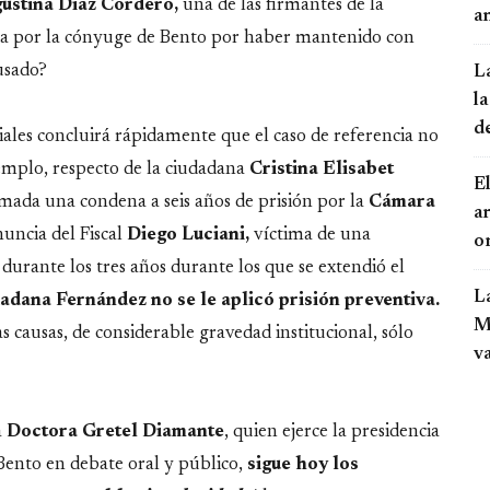
ustina Diaz Cordero,
una de las firmantes de la
an
lada por la cónyuge de Bento por haber mantenido con
usado?
L
la
d
iales concluirá rápidamente que el caso de referencia no
emplo, respecto de la ciudadana
Cristina Elisabet
El
irmada una condena a seis años de prisión por la
Cámara
a
enuncia del Fiscal
Diego Luciani,
víctima de una
o
 durante los tres años durante los que se extendió el
L
dadana Fernández no se le aplicó prisión preventiva.
Mo
 causas, de considerable gravedad institucional, sólo
v
a
Doctora Gretel Diamante
, quien ejerce la presidencia
Bento en debate oral y público,
sigue hoy los