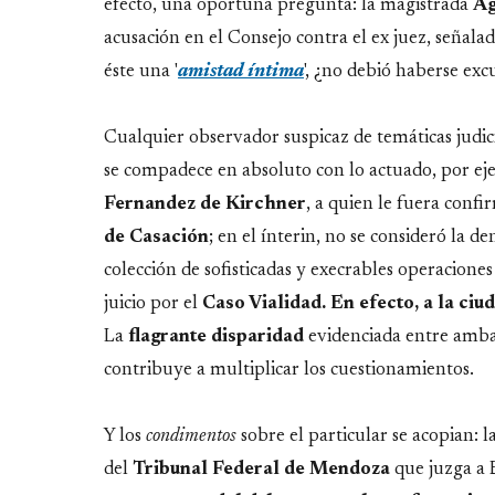
efecto, una oportuna pregunta: la magistrada
Ag
acusación en el Consejo contra el ex juez, seña
éste una '
amistad íntima
', ¿no debió haberse exc
Cualquier observador suspicaz de temáticas judic
se compadece en absoluto con lo actuado, por ej
Fernandez de Kirchner
, a quien le fuera conf
de Casación
; en el ínterin, no se consideró la d
colección de sofisticadas y execrables operaciones
juicio por el
Caso Vialidad. En efecto, a la ciu
La
flagrante disparidad
evidenciada entre ambas
contribuye a multiplicar los cuestionamientos.
Y los
condimentos
sobre el particular se acopian: l
del
Tribunal Federal de Mendoza
que juzga a 