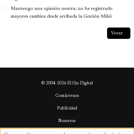
Mantengo una opinión neutra; no he registrado
mayores cambios desde arribada la Gestión Milei
© 2004-2026 El Ojo Digital
Contáctenos
Publicidad
Nosotros
Términos y condiciones