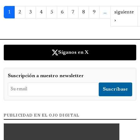
Paginación
1
2
3
4
5
6
7
8
9
…
siguiente
Siguiente 
›
Síganos en X
Suscripción a nuestro newsletter
PUBLICIDAD EN EL OJO DIGITAL