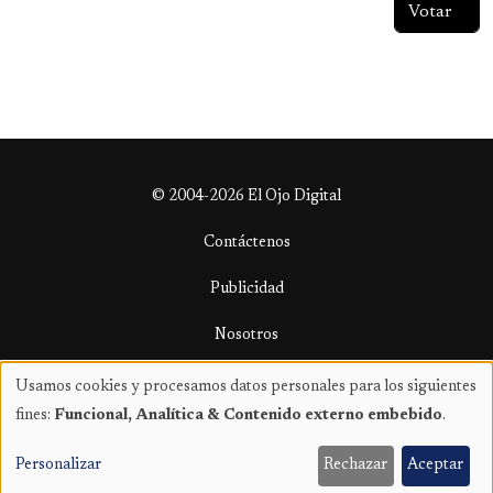
© 2004-2026 El Ojo Digital
Contáctenos
Publicidad
Nosotros
Términos y condiciones
Usamos cookies y procesamos datos personales para los siguientes
Uso
fines:
Funcional, Analítica & Contenido externo embebido
.
de
datos
Personalizar
Rechazar
Aceptar
personales