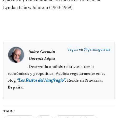
epicentro y rememorando la Guerra de Vietnam de
Lyndon Baines Johnson (1963-1969)
Seguir en
@germngorraiz
Sobre Germán
Gorraiz López
Desarrolla análisis relativos a temas
económicos y geopolítica. Publica regularmente en su
blog
"Los Restos del Naufragio"
. Reside en
Navarra
,
España
.
TAGS: