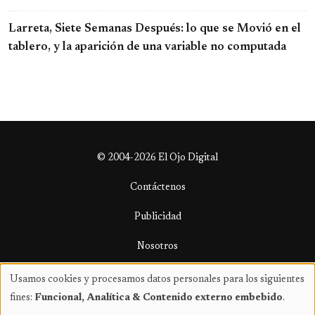
Larreta, Siete Semanas Después: lo que se Movió en el
tablero, y la aparición de una variable no computada
© 2004-2026 El Ojo Digital
Contáctenos
Publicidad
Nosotros
Términos y condiciones
Usamos cookies y procesamos datos personales para los siguientes
Uso
fines:
Funcional, Analítica & Contenido externo embebido
.
de