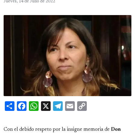
Jueves, 14 de Julio de 2022
Share
Facebook
WhatsApp
X
Telegram
Email
Copy
Link
Con el debido respeto por la insigne memoria de
Don