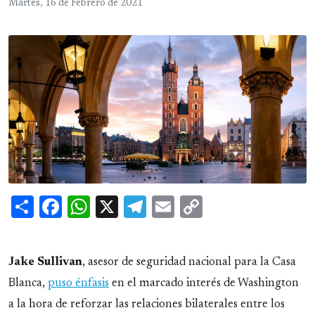
Martes, 16 de Febrero de 2021
Share
Facebook
WhatsApp
X
Telegram
Email
Copy
Link
Jake
Sullivan
, asesor de seguridad nacional para la Casa
Blanca,
puso énfasis
en el marcado interés de Washington
a la hora de reforzar las relaciones bilaterales entre los