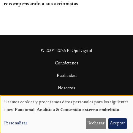
recompensando a sus accionistas
© 2004-2026 El Ojo Digital
Contáctenos
Publicidad
Nosotros
Términos y condiciones
Usamos cookies y procesamos datos personales para los siguientes
Uso
fines:
Funcional, Analítica & Contenido externo embebido
.
de
datos
Personalizar
Rechazar
Aceptar
personales