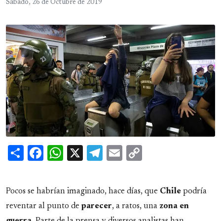
Sábado, 26 de Octubre de 2019
Share
Facebook
WhatsApp
X
Telegram
Email
Copy
Link
Pocos se habrían imaginado, hace días, que
Chile
podría
reventar al punto de
parecer
, a ratos, una
zona en