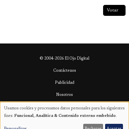
© 2004-2026 El Ojo Digital
Contáctenos
Publicidad
Nosotros
Términos y condiciones
Usamos cookies y procesamos datos personales para los siguientes
Uso
fines:
Funcional, Analítica & Contenido externo embebido
.
de
datos