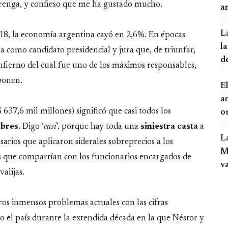
 arenga, y confieso que me ha gustado mucho.
an
L
8, la economía argentina cayó en 2,6%. En épocas
la
la como candidato presidencial y jura que, de triunfar,
d
nfierno del cual fue uno de los máximos responsables,
xponen.
El
a
 637,6 mil millones) significó que casi todos los
o
obres
. Digo ‘
casi
’, porque hay toda una
siniestra
casta
a
L
sarios que aplicaron siderales sobreprecios a los
Mo
s que compartían con los funcionarios encargados de
v
valijas.
s inmensos problemas actuales con las cifras
to el país durante la extendida década en la que Néstor y