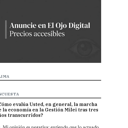
LIMA
NCUESTA
Cómo evalúa Usted, en general, la marcha
e la economía en la Gestión Milei tras tres
ños transcurridos?
pciones
Mi opinión es negativa; entiendo que lo actuado