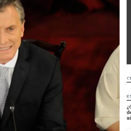
C
E
¿
d
a
O