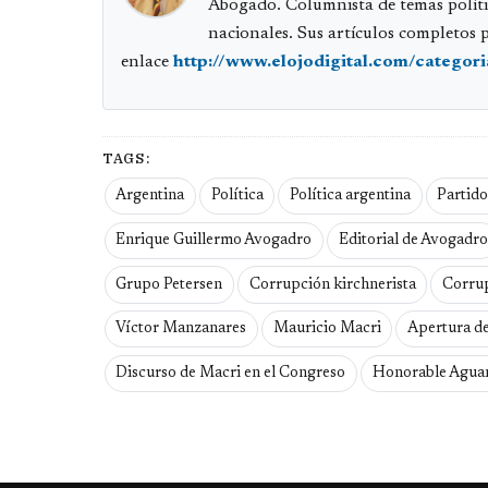
Abogado. Columnista de temas políti
nacionales. Sus artículos completos 
enlace
http://www.elojodigital.com/categor
TAGS:
Argentina
Política
Política argentina
Partido
Enrique Guillermo Avogadro
Editorial de Avogadro
Grupo Petersen
Corrupción kirchnerista
Corrup
Víctor Manzanares
Mauricio Macri
Apertura de
Discurso de Macri en el Congreso
Honorable Aguan