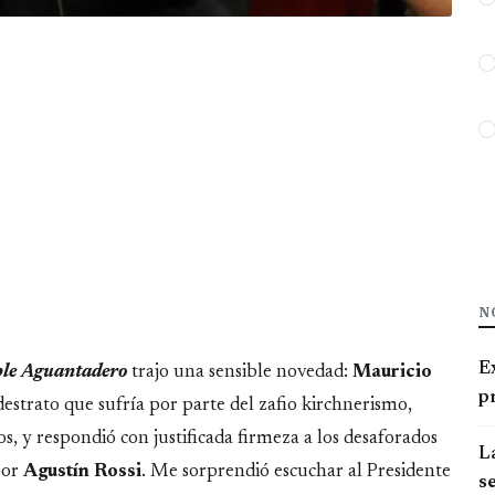
N
E
le Aguantadero
trajo una sensible novedad:
Mauricio
pr
destrato que sufría por parte del zafio kirchnerismo,
os, y respondió con justificada firmeza a los desaforados
La
por
Agustín
Rossi
. Me sorprendió escuchar al Presidente
se