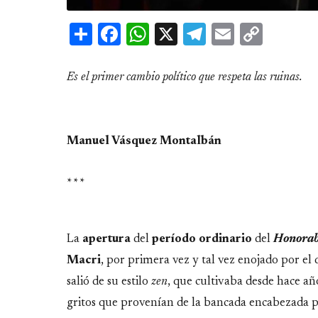
Share
Facebook
WhatsApp
X
Telegram
Email
Copy
Link
Es el primer cambio político que respeta las ruinas.
Manuel Vásquez Montalbán
* * *
La
apertura
del
período
ordinario
del
Honorab
Macri
, por primera vez y tal vez enojado por el 
salió de su estilo
zen
, que cultivaba desde hace añ
gritos que provenían de la bancada encabezada 