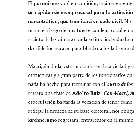
El
peronismo
votó en comisión, unánimemente
un rápido régimen procesal para la extinción
narcotráfico, que tramitará en sede civil.
No re
mano el riesgo de una fuerte condena social en u
recinto de las cámaras, cada actitud individual s
decidido incinerarse para blindar a los ladrones 
Macri, sin duda, está en deuda con la sociedad y 
estructuras y a gran parte de los funcionarios q
nada ha hecho para terminar con el '
curro de lo
rescato una frase de
Adolfo
Ruiz
: '
Con Macri, ma
especulación bastarda la vocación de tener como s
reflejar la firmeza de su base electoral, nos obl
kirchnerismo regresara, entraremos en el mismo 