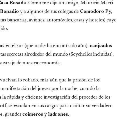
Casa
Rosada
. Como me dijo un amigo, Mauricio Macri
Bonadio
y a algunos de sus colegas de
Comodoro
Py
,
as bancarias, aviones, automóviles, casas y hoteles) cuyo
ido.
os
en el sur (que nadie ha encontrado aún),
canjeados
as secretas alrededor del mundo (Seychelles incluidas),
e sustrajo de nuestra economía.
evuelvan lo robado, más aún que la prisión de los
 manifestación del jueves por la noche, cuando la
a
la rápida y eficiente investigación del proceder de los
off
, se escudan en sus cargos para ocultar su verdadero
os, grandes
coimeros
y
ladrones
.