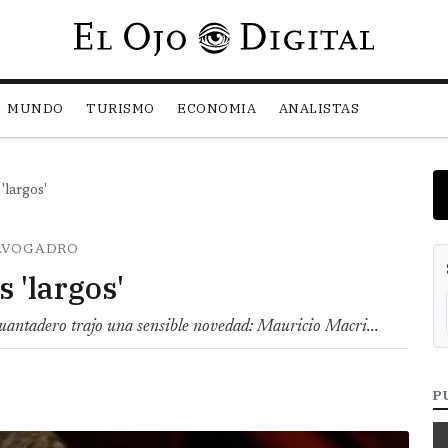
Pasar al contenido principal
MUNDO
TURISMO
ECONOMIA
ANALISTAS
'largos'
 AVOGADRO
s 'largos'
uantadero trajo una sensible novedad: Mauricio Macri...
P