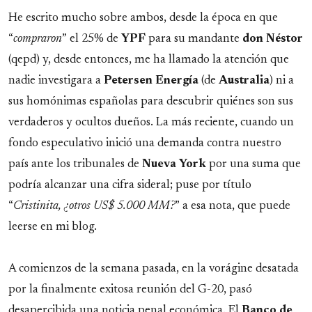
He escrito mucho sobre ambos, desde la época en que
“
compraron
” el 25% de
YPF
para su mandante
don
Néstor
(qepd) y, desde entonces, me ha llamado la atención que
nadie investigara a
Petersen
Energía
(de
Australia
) ni a
sus homónimas españolas para descubrir quiénes son sus
verdaderos y ocultos dueños. La más reciente, cuando un
fondo especulativo inició una demanda contra nuestro
país ante los tribunales de
Nueva
York
por una suma que
podría alcanzar una cifra sideral; puse por título
“
Cristinita, ¿otros US$ 5.000 MM?
” a esa nota, que puede
leerse en mi blog.
A comienzos de la semana pasada, en la vorágine desatada
por la finalmente exitosa reunión del G-20, pasó
desapercibida una noticia penal económica. El
Banco de