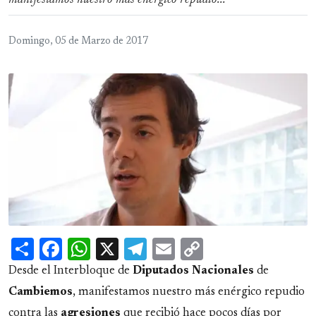
manifestamos nuestro más enérgico repudio...
Domingo, 05 de Marzo de 2017
Share
Facebook
WhatsApp
X
Telegram
Email
Copy
Link
Desde el Interbloque de
Diputados Nacionales
de
Cambiemos
, manifestamos nuestro más enérgico repudio
contra las
agresiones
que recibió hace pocos días por