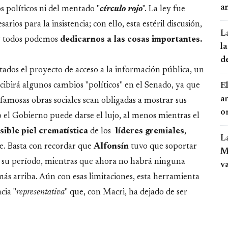
an
 políticos ni del mentado "
círculo rojo
". La ley fue
rios para la insistencia; con ello, esta estéril discusión,
L
 y todos podemos
dedicarnos a las cosas importantes.
la
d
tados el proyecto de acceso a la información pública, un
birá algunos cambios "políticos" en el Senado, ya que
El
a
 famosas obras sociales sean obligadas a mostrar sus
o
el Gobierno puede darse el lujo, al menos mientras el
sible piel crematística
de los
líderes
gremiales
,
L
le. Basta con recordar que
Alfonsín
tuvo que soportar
Mo
 su período, mientras que ahora no habrá ninguna
v
ás arriba. Aún con esas limitaciones, esta herramienta
cia "
representativa
" que, con Macri, ha dejado de ser