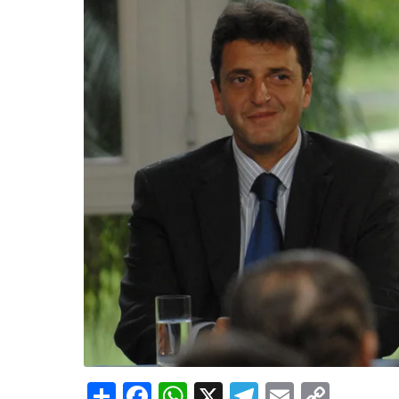
Share
Facebook
WhatsApp
X
Telegram
Email
Copy