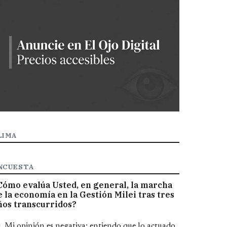
LIMA
NCUESTA
Cómo evalúa Usted, en general, la marcha
e la economía en la Gestión Milei tras tres
ños transcurridos?
pciones
Mi opinión es negativa; entiendo que lo actuado