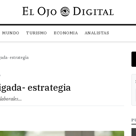
Pasar al contenido principal
MUNDO
TURISMO
ECONOMIA
ANALISTAS
gada- estrategia
O
igada- estrategia
aborales...
P