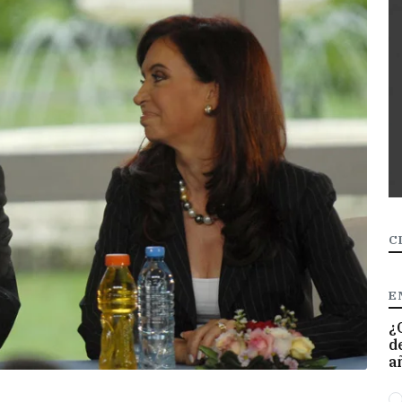
C
E
¿
d
a
O