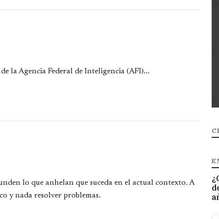
 de la Agencia Federal de Inteligencia (AFI)...
C
E
¿
nden lo que anhelan que suceda en el actual contexto. A
d
poco y nada resolver problemas.
a
O