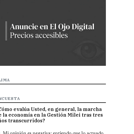
LIMA
NCUESTA
Cómo evalúa Usted, en general, la marcha
e la economía en la Gestión Milei tras tres
ños transcurridos?
pciones
Mi opinión es negativa; entiendo que lo actuado