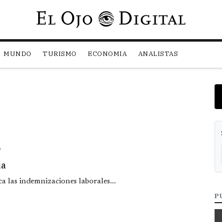
Pasar al contenido principal
MUNDO
TURISMO
ECONOMIA
ANALISTAS
O
ia
ca las indemnizaciones laborales...
P