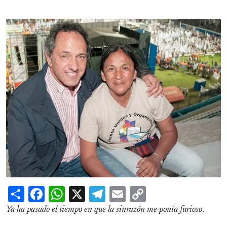
Share
Facebook
WhatsApp
X
Telegram
Email
Copy
Link
Ya ha pasado el tiempo en que la sinrazón me ponía furioso
.