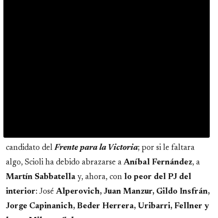
candidato del
Frente para la Victoria
; por si le faltara
algo, Scioli ha debido abrazarse a
Aníbal Fernández
, a
Martín Sabbatella
y, ahora, con
lo peor del PJ del
interior
: José
Alperovich, Juan Manzur, Gildo Insfrán,
Jorge Capinanich, Beder Herrera, Uribarri, Fellner y