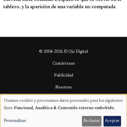
tablero, y la aparición de una variable no computada
© 2004-2026 El Ojo Digital
Contáctenos
Publicidad
Nosotros
Términos y condiciones
Usamos cookies y procesamos datos personales para los siguientes
Uso
fines:
Funcional, Analítica & Contenido externo embebido
.
de
datos
Personalizar
Rechazar
Aceptar