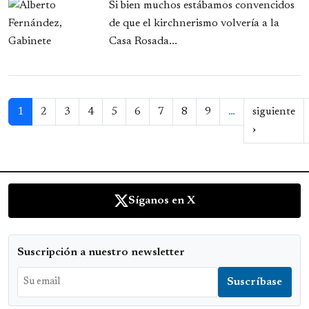
Si bien muchos estábamos convencidos
de que el kirchnerismo volvería a la
Casa Rosada...
Paginación
1
2
3
4
5
6
7
8
9
…
siguiente
Siguiente 
›
Síganos en X
Suscripción a nuestro newsletter