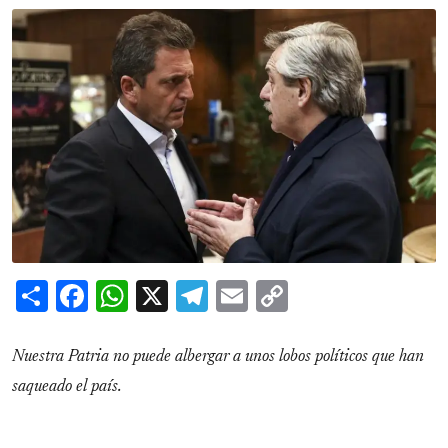
Share
Facebook
WhatsApp
X
Telegram
Email
Copy
Link
Nuestra Patria no puede albergar a unos lobos políticos que han
saqueado el país.