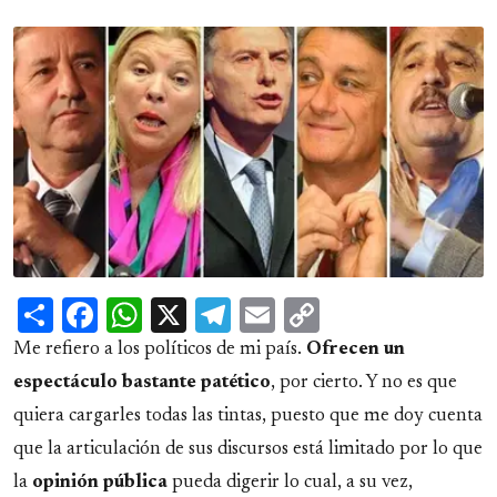
Share
Facebook
WhatsApp
X
Telegram
Email
Copy
Link
Me refiero a los políticos de mi país.
Ofrecen un
espectáculo bastante patético
, por cierto. Y no es que
quiera cargarles todas las tintas, puesto que me doy cuenta
que la articulación de sus discursos está limitado por lo que
la
opinión pública
pueda digerir lo cual, a su vez,