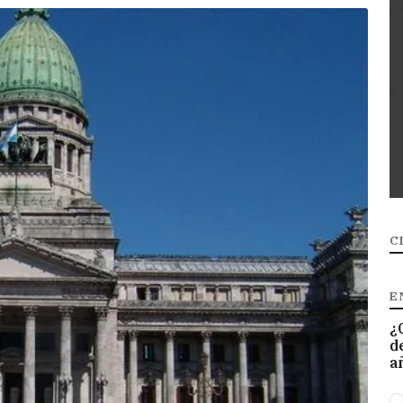
C
E
¿
d
a
O