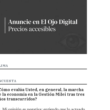
LIMA
NCUESTA
Cómo evalúa Usted, en general, la marcha
e la economía en la Gestión Milei tras tres
ños transcurridos?
pciones
Mi opinión es negativa; entiendo que lo actuado