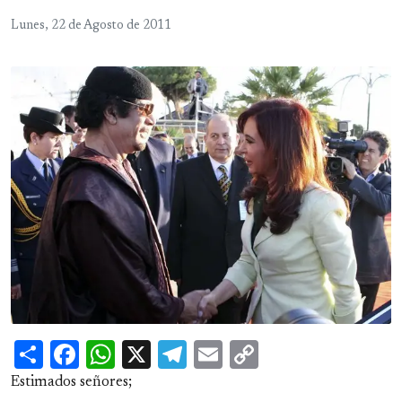
Lunes, 22 de Agosto de 2011
Share
Facebook
WhatsApp
X
Telegram
Email
Copy
Link
Estimados señores;