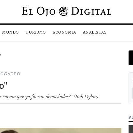
Pasar al contenido principal
MUNDO
TURISMO
ECONOMIA
ANALISTAS
"
AVOGADRO
o"
s cuenta que ya fueron demasiadas?” (Bob Dylan)
P