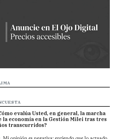
LIMA
NCUESTA
Cómo evalúa Usted, en general, la marcha
e la economía en la Gestión Milei tras tres
ños transcurridos?
pciones
Mi opinión es negativa; entiendo que lo actuado