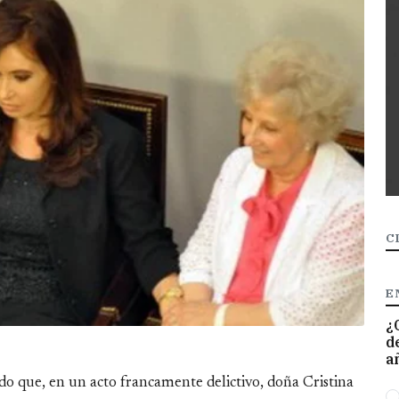
C
E
¿
d
a
do que, en un acto francamente delictivo, doña Cristina
O