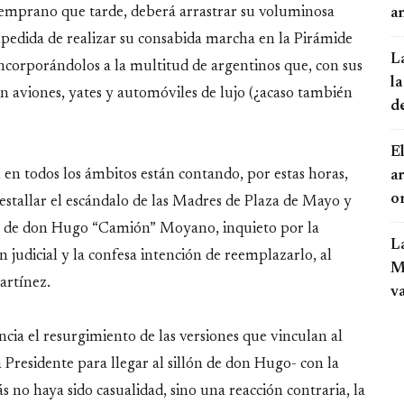
emprano que tarde, deberá arrastrar su voluminosa
an
mpedida de realizar su consabida marcha en la Pirámide
L
incorporándolos a la multitud de argentinos que, con sus
la
on aviones, yates y automóviles de lujo (¿acaso también
d
El
 en todos los ámbitos están contando, por estas horas,
a
o
o estallar el escándalo de las Madres de Plaza de Mayo y
no de don Hugo “Camión” Moyano, inquieto por la
L
 judicial y la confesa intención de reemplazarlo, al
Mo
artínez.
v
encia el resurgimiento de las versiones que vinculan al
residente para llegar al sillón de don Hugo- con la
ás no haya sido casualidad, sino una reacción contraria, la