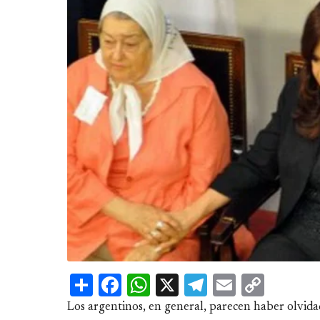
Share
Facebook
WhatsApp
X
Telegram
Email
Copy
Link
Los argentinos, en general, parecen haber olvida