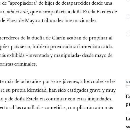
e de “apropiadora” de hijos de desaparecidos desde una
mar,
urbi et orbi
, que acompañaría a doña Estela Barnes de
s de Plaza de Mayo a tribunales internacionales.
 herederos de la dueña de Clarín acaban de propinar al
ier país serio, hubiera provocado su inmediata caída.
más exhibida –inventada y manipulada- desde mayo de
ristas criminales.
N
e más de ocho años por estos jóvenes, a los cuales se les
bre su propia identidad, han sido castigados grave y muy
E
 y de doña Estela en continuar con estas iniquidades,
pr
lectoral las canalladas cometidas, complicarán aún más
La
se