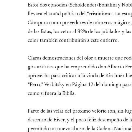
Estos dos episodios (Schoklender/Bonafini y Nobl
llevará el ataúd político del “cristinismo”. La est
Cámpora como poseedores de números mágicos, lo
de las listas, los vetos al 82% de los jubilados y l
color también contribuirán a este entierro.
Claras demostraciones del olor a muerte que rode
gira artística que ha emprendido don Alberto F
aprovecha para criticar a la viuda de Kirchner h
“Perro” Verbitsky en Página 12 del domingo pasad
como si fuera la Biblia.
Parte de las velas del próximo velorio son, sin lu
descenso de River, y el poco feliz desempeño de l
permitido un nuevo abuso de la Cadena Nacional 