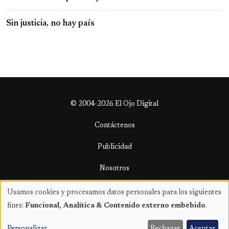
Sin justicia, no hay país
© 2004-2026 El Ojo Digital
Contáctenos
Publicidad
Nosotros
Términos y condiciones
Usamos cookies y procesamos datos personales para los siguientes
Uso
fines:
Funcional, Analítica & Contenido externo embebido
.
de
datos