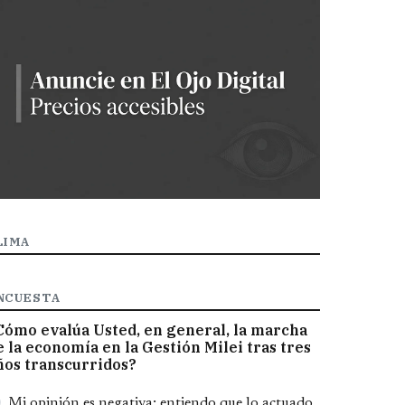
LIMA
NCUESTA
Cómo evalúa Usted, en general, la marcha
e la economía en la Gestión Milei tras tres
ños transcurridos?
pciones
Mi opinión es negativa; entiendo que lo actuado