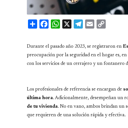
Share
Facebook
WhatsApp
X
Telegram
Email
Copy
Link
Durante el pasado año 2023, se registraron en
Es
preocupación por la seguridad en el hogar es, e
con los servicios de un cerrajero y un fontanero 
Los profesionales de referencia se encargan de
so
última hora
. Adicionalmente, desempeñan un ro
de tu vivienda
. No en vano, ambos brindan un se
que requieren de una solución rápida y efectiva.