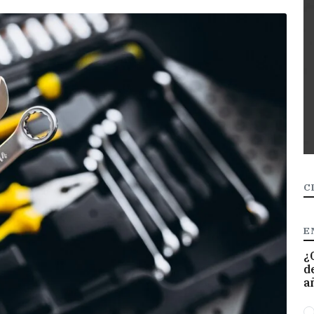
C
E
¿
d
a
O