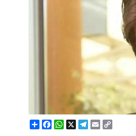
Share
Facebook
WhatsApp
X
Telegram
Email
Copy
Link