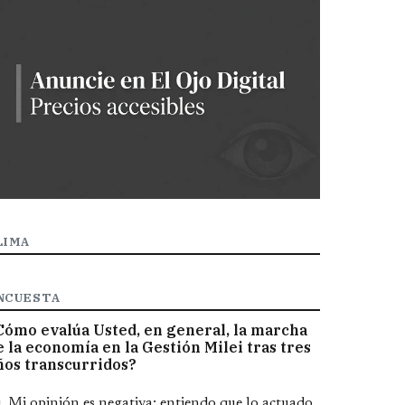
LIMA
NCUESTA
Cómo evalúa Usted, en general, la marcha
e la economía en la Gestión Milei tras tres
ños transcurridos?
pciones
Mi opinión es negativa; entiendo que lo actuado