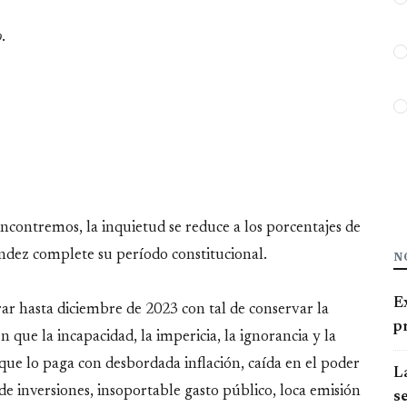
o
.
ncontremos, la inquietud se reduce a los porcentajes de
ndez complete su período constitucional.
N
E
perar hasta diciembre de 2023 con tal de conservar la
pr
n que la incapacidad, la impericia, la ignorancia y la
que lo paga con desbordada inflación, caída en el poder
La
a de inversiones, insoportable gasto público, loca emisión
se