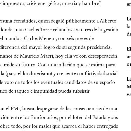
 impuestos, crisis energética, miseria y hambre?
an
L
ristina Fernández, quien regaló públicamente a Alberto
la
o donde Juan Carlos Torre relata los avatares de la gestión
d
 el mando a Carlos Menem, con seis meses de
diferencia del mayor logro de su segunda presidencia,
El
manos de Mauricio Macri, hoy ella ve con desesperación
a
o
que mide su futuro. Con una inflación que se estima para
(para el kirchnerismo) y creciente conflictividad social
L
e voto de todos los eventuales candidatos de su espacio
Mo
stico de saqueo e impunidad pueda subsistir.
v
on el FMI, busca despegarse de las consecuencias de una
ación entre los funcionarios, por el loteo del Estado y sus
, sobre todo, por los males que acarrea el haber entregado