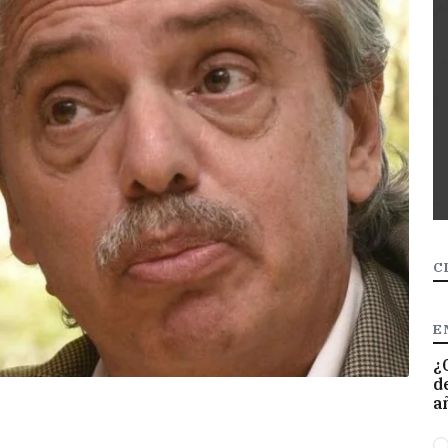
C
E
¿
d
a
O