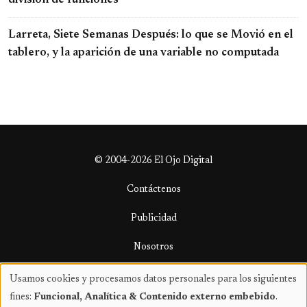
Larreta, Siete Semanas Después: lo que se Movió en el
tablero, y la aparición de una variable no computada
© 2004-2026 El Ojo Digital
Contáctenos
Publicidad
Nosotros
Términos y condiciones
Usamos cookies y procesamos datos personales para los siguientes
Uso
fines:
Funcional, Analítica & Contenido externo embebido
.