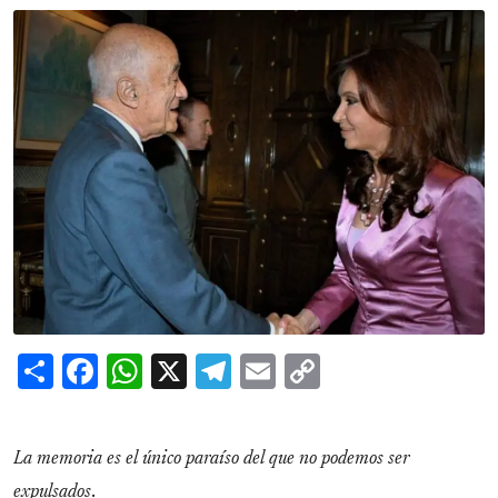
Share
Facebook
WhatsApp
X
Telegram
Email
Copy
Link
La memoria es el único paraíso del que no podemos ser
expulsados
.