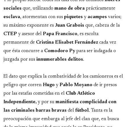
Y lo propio sucede todos los días con los titulados
líderes
sociales
que, utilizando
mano
de
obra
prácticamente
esclava
, atormentan con sus
piquetes
y
acampes
varios;
su máximo exponente es
Juan
Grabois
que, cabeza de la
CTEP
y asesor del
Papa
Francisco
, es escolta
permanente de
Cristina Elisabet Fernández
cada vez
que ésta concurre a
Comodoro
Py
para ser indagada o
juzgada por sus
innumerables
delitos
.
El dato que explica la combatividad de los camioneros es el
peligro que corren
Hugo
y
Pablo
Moyano
de ir presos
por las estafas cometidas en el
Club Atlético
Independiente,
y por su
manifiesta complicidad con
las criminales barras bravas
del
fútbol
. Tanta es la
preocupación que embarga al jefe del clan que, en busca