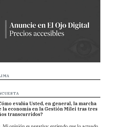
LIMA
NCUESTA
Cómo evalúa Usted, en general, la marcha
e la economía en la Gestión Milei tras tres
ños transcurridos?
pciones
Mi opinión es negativa; entiendo que lo actuado