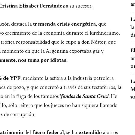
an
Cristina Elisabet Fernández
a su sucesor.
L
ción destaca la
tremenda crisis energética
, que
la
sivo crecimiento de la economía durante el kirchnerismo.
d
strófica responsabilidad que le cupo a don Néstor, que
El
un momento en que la Argentina exportaba gas y
a
mente, nos toma por idiotas.
o
% de YPF
, mediante la asfixia a la industria petrolera
L
ca de pozo, y que concretó a través de sus testaferros, la
Mo
o en la fuga de los famosos '
fondos de Santa Cruz
'. He
v
llo, sólo reitero que los jueces no han siquiera llamado
s de corrupción.
atrimonio
del
fuero
federal
, se ha
extendido
a otros