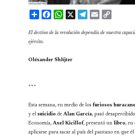
Share
Facebook
WhatsApp
X
Telegram
Email
Copy
Link
El destino de la revolución dependía de nuestra capac
ejército
.
Oléxander Shlíjter
* * *
Esta semana, en medio de los
furiosos
huracan
y el
suicidio
de
Alan
García
, pasó desapercibido
Economía,
Axel
Kicillof
, presentó un
libro
, en
aplicarse para sacar al país del pantano en que él