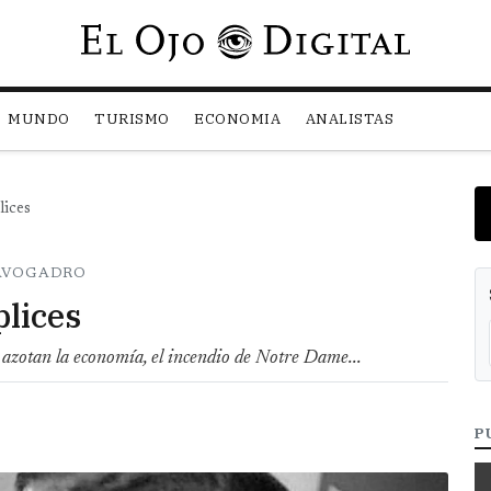
Pasar al contenido principal
MUNDO
TURISMO
ECONOMIA
ANALISTAS
lices
 AVOGADRO
plices
 azotan la economía, el incendio de Notre Dame...
P