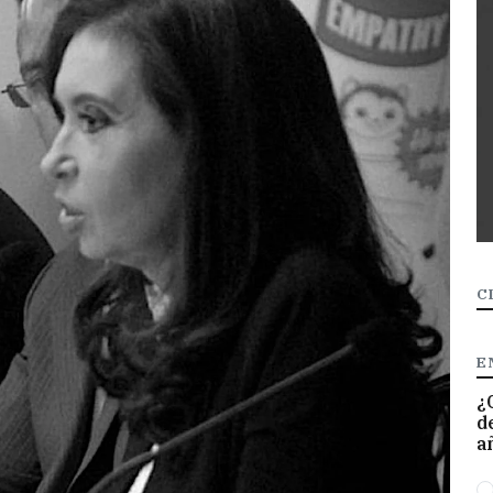
C
E
¿
d
a
O