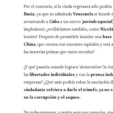
Por el contrario, si la viuda regresara sólo podrí
Rusia
, ya que su admirada
Venezuela
se hunde e
arrastrando a
Cuba
a un nuevo '
período especial
implosionó; ¿recibiríamos también, como
Nicol
iraníes? Después de permitirle instalar una
base
China
, que cuenta con enormes capitales y está 
las materias primas que tanto necesita?
¿Y qué pasaría cuando lograra '
democratizar'
la Jus
las
libertades
individuales
y con la
prensa
ind
empresas? ¿Qué más podría robar la asociación 
ciudadanía volviera a darle el triunfo, ya no s
en la corrupción y el saqueo.
De todas maneras, y según sean sus creencias, qu