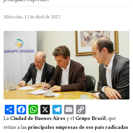
principales empresas...
Miércoles, 12 de Abril de 2017
Share
Facebook
WhatsApp
X
Telegram
Email
Copy
Link
La
Ciudad de Buenos Aires
y el
Grupo
Brasil
, que
reúne a las
principales empresas de ese país radicadas