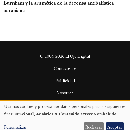
Burnham y la aritmética de la defensa antibalística
ucraniana
© 2004-2026 El Ojo Digital
Contáctenos
Publicidad
Nosotros
Términos y condiciones
Usamos cookies y procesamos datos personales para los siguientes
Uso
fines:
Funcional, Analítica & Contenido externo embebido
.
de
datos
Personalizar
Rechazar
Aceptar