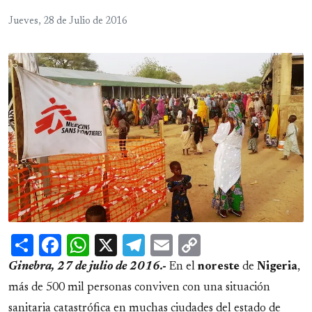
Jueves, 28 de Julio de 2016
Share
Facebook
WhatsApp
X
Telegram
Email
Copy
Link
Ginebra, 27 de julio de 2016.-
En el
noreste
de
Nigeria
,
más de 500 mil personas conviven con una situación
sanitaria catastrófica en muchas ciudades del estado de