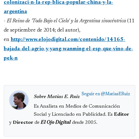
colonizaci-n-la-rep-blica-popular-china-y-la-
argentina
-
El Reino de 'Todo Bajo el Cielo' y la Argentina sinocéntrica
(11
de septiembre de 2014; del autor),
en
http://www.elojodigital.com/contenido/14165-
bajada-del-agrio-y-yang-wanming-el-esp-que-vino-de-
pek-n
Seguir en
@MatiasERuiz
Sobre Matias E. Ruiz
Es Analista en Medios de Comunicación
Social y Licenciado en Publicidad. Es
Editor
y
Director
de
El Ojo Digital
desde 2005.