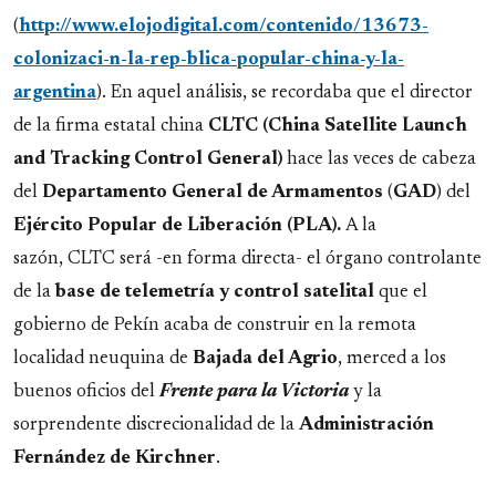
(
http://www.elojodigital.com/contenido/13673-
colonizaci-n-la-rep-blica-popular-china-y-la-
argentina
). En aquel análisis, se recordaba que el director
de la firma estatal china
CLTC (China Satellite Launch
and Tracking Control General)
hace las veces de cabeza
del
Departamento General de Armamentos
(
GAD
) del
Ejército Popular de Liberación (PLA).
A la
sazón,
CLTC será -en forma directa- el órgano controlante
de la
base de telemetría y control satelital
que el
gobierno de Pekín acaba de construir en la remota
localidad neuquina de
Bajada del Agrio
, merced a los
buenos oficios del
Frente para la Victoria
y la
sorprendente discrecionalidad de la
Administración
Fernández de Kirchner
.