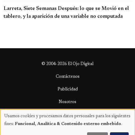
Larreta, Siete Semanas Después: lo que se Movió en el
tablero, y la aparición de una variable no computada
© 2004-2026 El Ojo Digital
Contáctenos
Publicidad
Nosotros
Términos y condiciones
Usamos cookies y procesamos datos personales para los siguientes
Uso
fines:
Funcional, Analítica & Contenido externo embebido
.
de