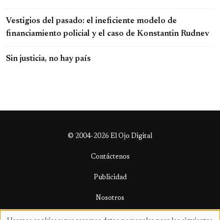
Vestigios del pasado: el ineficiente modelo de
financiamiento policial y el caso de Konstantin Rudnev
Sin justicia, no hay país
© 2004-2026 El Ojo Digital
Contáctenos
Publicidad
Nosotros
Términos y condiciones