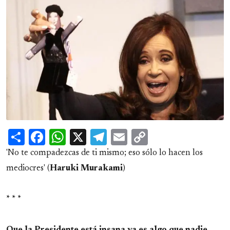
Share
Facebook
WhatsApp
X
Telegram
Email
Copy
Link
'No te compadezcas de ti mismo; eso sólo lo hacen los
mediocres' (
Haruki Murakami
)
* * *