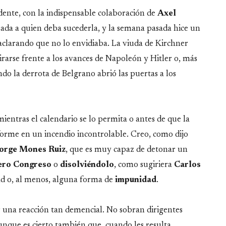
idente, con la indispensable colaboración de
Axel
rasada a quien deba sucederla, y la semana pasada hice un
 aclarando que no lo envidiaba. La viuda de Kirchner
irarse frente a los avances de Napoleón y Hitler o, más
do la derrota de Belgrano abrió las puertas a los
ientras el calendario se lo permita o antes de que la
forme en un incendio incontrolable. Creo, como dijo
orge Mones Ruiz
, que es muy capaz de detonar un
ero Congreso
o
disolviéndolo
, como sugiriera
Carlos
ad o, al menos, alguna forma de
impunidad
.
r una reacción tan demencial. No sobran dirigentes
aunque es cierto también que, cuando les resulta