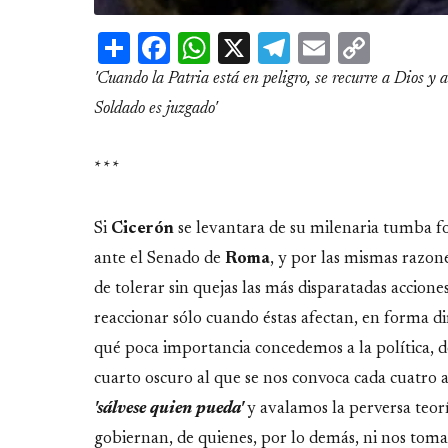
Share
Facebook
WhatsApp
X
Telegram
Email
Copy
Link
'Cuando la Patria está en peligro, se recurre a Dios y a
Soldado es juzgado'
* * *
Si
Cicerón
se levantara de su milenaria tumba fo
ante el Senado de
Roma
, y por las mismas razon
de tolerar sin quejas las más disparatadas accion
reaccionar sólo cuando éstas afectan, en forma dir
qué poca importancia concedemos a la política, d
cuarto oscuro al que se nos convoca cada cuatro 
'sálvese quien pueda'
y avalamos la perversa teorí
gobiernan, de quienes, por lo demás, ni nos toma