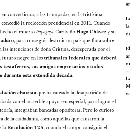
an
, en convertirnos, a las trompadas, en la tristísima
L
 concedió la reelección presidencial en 2011. Cuando
la
 hecho el muerto
Papagayo
Caribeño
Hugo Chávez
y su
d
Maduro
, para conseguir destruir un país que flota sobre
El
 las intenciones de doña Cristina, desesperada por el
a
 futuro negro en los
tribunales federales que deberá
o
us testaferros, sus amigos empresarios y todos
e durante esta extendida década
.
L
Mo
islación chavista
que ha causado la desaparición de
v
obada con el increíble apoyo -en especial, para lograr el
eoría, integraban bancadas opositoras. Pero lo curioso
a de la ciudadanía, como aquéllas que causaron la
y la
Resolución 125
, cuando el campo consiguió el