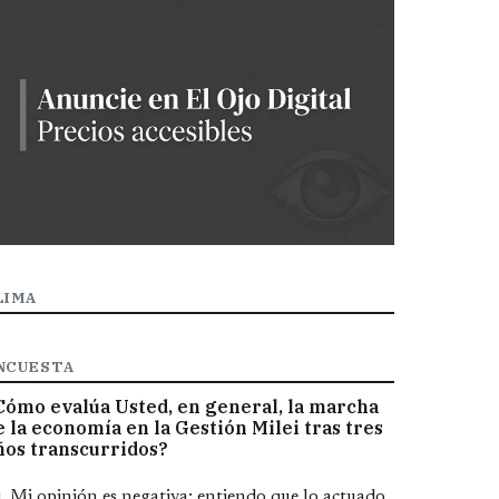
LIMA
NCUESTA
Cómo evalúa Usted, en general, la marcha
e la economía en la Gestión Milei tras tres
ños transcurridos?
pciones
Mi opinión es negativa; entiendo que lo actuado