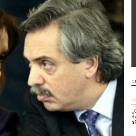
C
E
¿
d
a
O