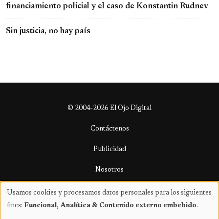
financiamiento policial y el caso de Konstantin Rudnev
Sin justicia, no hay país
© 2004-2026 El Ojo Digital
Contáctenos
Publicidad
Nosotros
Términos y condiciones
Usamos cookies y procesamos datos personales para los siguientes
Uso
fines:
Funcional, Analítica & Contenido externo embebido
.
de