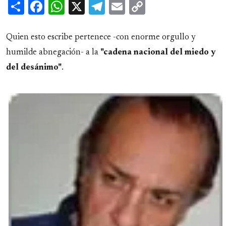
Share
Facebook
WhatsApp
X
Telegram
Email
Copy
Link
Quien esto escribe pertenece -con enorme orgullo y
humilde abnegación- a la
"cadena nacional del miedo y
del desánimo"
.