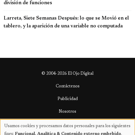
división de funciones
Larreta, Siete Semanas Después: lo que se Movió en el
tablero, y la aparición de una variable no computada
© 2004-2026 El Ojo Digital
Contáctenos
Publicidad
Nosotros
Términos y condiciones
Usamos cookies y procesamos datos personales para los siguientes
Uso
fines:
Funcional, Analítica & Contenido externo embebido
.