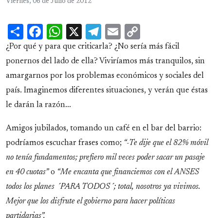
Viernes, 06 de Julio de 2012
Share
Facebook
WhatsApp
X
Telegram
Email
Copy
Link
¿Por qué y para que criticarla? ¿No sería más fácil
ponernos del lado de ella? Viviríamos más tranquilos, sin
amargarnos por los problemas económicos y sociales del
país. Imaginemos diferentes situaciones, y verán que éstas
le darán la razón...
Amigos jubilados, tomando un café en el bar del barrio:
podríamos escuchar frases como;
“-Te dije que el 82% móvil
no tenía fundamentos; prefiero mil veces poder sacar un pasaje
en 40 cuotas”
o
“Me encanta que financiemos con el ANSES
todos los planes ´PARA TODOS´; total, nosotros ya vivimos.
Mejor que los disfrute el gobierno para hacer políticas
partidarias”.