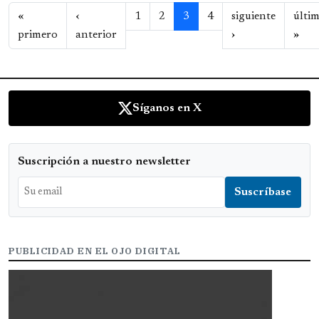
Paginación
«
‹
1
2
3
4
siguiente
últi
Primera página
Página anterior
Siguiente página
Últ
primero
anterior
›
»
Síganos en X
Suscripción a nuestro newsletter
PUBLICIDAD EN EL OJO DIGITAL