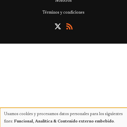
Nosotros
Términos y condiciones
Usamos cookies y procesamos datos personales para los siguientes
Uso
fines:
Funcional, Analítica & Contenido externo embebido
.
de