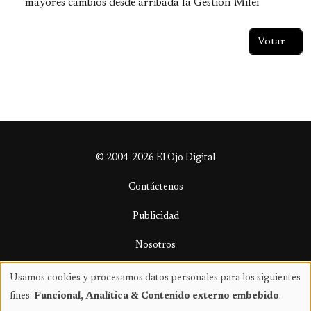
mayores cambios desde arribada la Gestión Milei
© 2004-2026 El Ojo Digital
Contáctenos
Publicidad
Nosotros
Términos y condiciones
Usamos cookies y procesamos datos personales para los siguientes
Uso
fines:
Funcional, Analítica & Contenido externo embebido
.
de